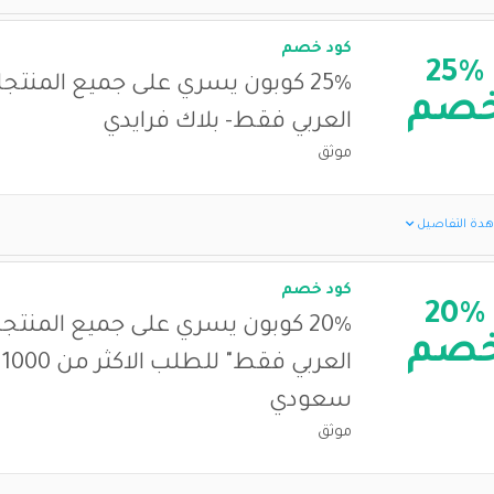
كود خصم
25%
25% كوبون يسري على جميع المنتج
صم
العربي فقط- بلاك فرايدي
موثق
دة التفاصيل
كود خصم
20%
20% كوبون يسري على جميع المنتج
صم
ال
سعودي
موثق