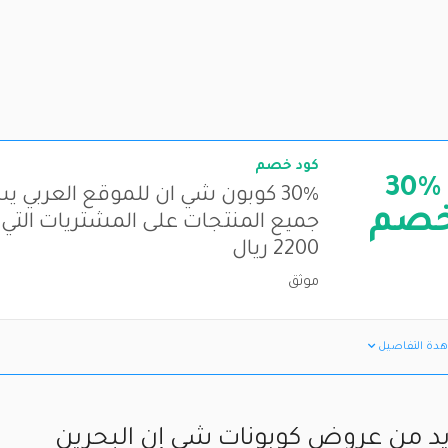
كود خصم
30%
30% كوبون شي ان للموقع العربي 
صم
جميع المنتجات على المشتريات التي 
2200 ريال
موثق
دة التفاصيل
يد من عروض كوبونات شي إن البحرين