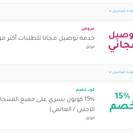
دة التفاصيل
عروض
وصيل
خدمة توصيل مجانا للطلبات أكثر من ٥٠ دولا
جاني
موثق
دة التفاصيل
كود خصم
15%
15% كوبون يسري على جميع المنتج
صم
الاجنبي / العالمي)
موثق