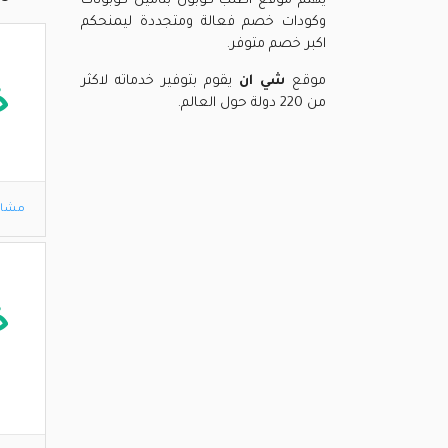
يهتم موقع اطلب كوبون بتامين كوبونات
وكودات خصم فعالة ومتجددة ليمنحكم
اكبر خصم متوفر.
موقع
شي ان
يقوم بتوفير خدماته لاكثر
خ
من 220 دولة حول العالم.
مشاه
خ